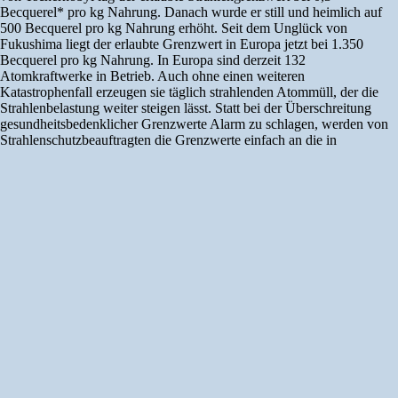
Becquerel* pro kg Nahrung. Danach wurde er still und heimlich auf
500 Becquerel pro kg Nahrung erhöht. Seit dem Unglück von
Fukushima liegt der erlaubte Grenzwert in Europa jetzt bei 1.350
Becquerel pro kg Nahrung. In Europa sind derzeit 132
Atomkraftwerke in Betrieb. Auch ohne einen weiteren
Katastrophenfall erzeugen sie täglich strahlenden Atommüll, der die
Strahlenbelastung weiter steigen lässt. Statt bei der Überschreitung
gesundheitsbedenklicher Grenzwerte Alarm zu schlagen, werden von
Strahlenschutzbeauftragten die Grenzwerte einfach an die in
Lebensmitteln tatsächlich befindliche Strahlenbelastung angepasst. Um
die schlimmsten Folgen der freigesetzten Radioaktivität zu verhindern,
wäre ein völliger Atomausstieg nötig, sonst bewegen wir uns – laut
dem Atomkraftexperten Dr. Holger Strohm – „friedlich in die
Katastrophe“. [7] ed. Prof. Dr. Melnik, Hautarzt und Allergologe,
empfiehlt allen Müttern dringend: „Stillen Sie Ihr Kind mindestens ein
halbes Jahr, besser ein Jahr!“ Er konnte wissenschaftlich belegen, dass
künstliche Babynahrung zu viel Eiweiß hat, was das Enzym
„mTORC1“ überaktiv werden lässt. Dies führt zu mehr Fettzellen und
weniger Anti-AllergieZellen. „Wir programmieren unsere Kinder damit
zeitlebens auf Fettleibigkeit und Allergien. Und das schon seit 100
Jahren!“, beklagt er. Stillen hat also nur Vorteile: Es ist einfach und
preisgünstig, fördert die Mutter-KindBeziehung, verhindert
Langzeitschäden an den Kindern und widersteht aktiv der
rücksichtslosen Gewinnsucht der Nahrungsmittel- und
Pharmakonzerne! [6] sp. An unserem Wohnort gibt es eine kleine