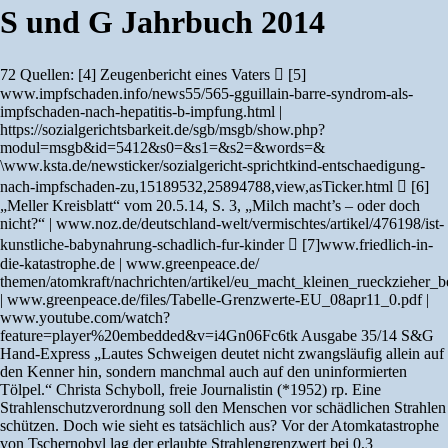
S und G Jahrbuch 2014
72 Quellen: [4] Zeugenbericht eines Vaters  [5]
www.impfschaden.info/news55/565-gguillain-barre-syndrom-als-
impfschaden-nach-hepatitis-b-impfung.html |
https://sozialgerichtsbarkeit.de/sgb/msgb/show.php?
modul=msgb&id=5412&s0=&s1=&s2=&words=&
\www.ksta.de/newsticker/sozialgericht-sprichtkind-entschaedigung-
nach-impfschaden-zu,15189532,25894788,view,asTicker.html  [6]
„Meller Kreisblatt“ vom 20.5.14, S. 3, „Milch macht’s – oder doch
nicht?“ | www.noz.de/deutschland-welt/vermischtes/artikel/476198/ist-
kunstliche-babynahrung-schadlich-fur-kinder  [7]www.friedlich-in-
die-katastrophe.de | www.greenpeace.de/
themen/atomkraft/nachrichten/artikel/eu_macht_kleinen_rueckzieher_b
| www.greenpeace.de/files/Tabelle-Grenzwerte-EU_08apr11_0.pdf |
www.youtube.com/watch?
feature=player%20embedded&v=i4Gn06Fc6tk Ausgabe 35/14 S&G
Hand-Express „Lautes Schweigen deutet nicht zwangsläufig allein auf
den Kenner hin, sondern manchmal auch auf den uninformierten
Tölpel.“ Christa Schyboll, freie Journalistin (*1952) rp. Eine
Strahlenschutzverordnung soll den Menschen vor schädlichen Strahlen
schützen. Doch wie sieht es tatsächlich aus? Vor der Atomkatastrophe
von Tschernobyl lag der erlaubte Strahlengrenzwert bei 0,3