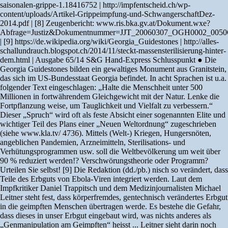
saisonalen-grippe-1.18416752 | http://impfentscheid.ch/wp-
content/uploads/Artikel-Grippeimpfung-und-SchwangerschaftDez-
2014.pdf | [8] Zeugenbericht: www.ris.bka.gv.at/Dokument.wxe?
Abfrage=Justiz&Dokumentnummer=JJT_20060307_OGH0002_005
| [9] https://de.wikipedia.org/wiki/Georgia_Guidestones | http://alles-
schallundrauch.blogspot.ch/2014/11/steckt-massensterilisierung-hinter-
dem.html | Ausgabe 65/14 S&G Hand-Express Schlusspunkt ● Die
Georgia Guidestones bilden ein gewaltiges Monument aus Granitstein,
das sich im US-Bundesstaat Georgia befindet. In acht Sprachen ist u.a.
folgender Text eingeschlagen: „Halte die Menschheit unter 500
Millionen in fortwährendem Gleichgewicht mit der Natur. Lenke die
Fortpflanzung weise, um Tauglichkeit und Vielfalt zu verbessern.“
Dieser „Spruch“ wird oft als feste Absicht einer sogenannten Elite und
wichtiger Teil des Plans einer „Neuen Weltordnung“ zugeschrieben
(siehe www.kla.tv/ 4736). Mittels (Welt-) Kriegen, Hungersnöten,
angeblichen Pandemien, Arzneimitteln, Sterilisations- und
Verhütungsprogrammen usw. soll die Weltbevölkerung um weit über
90 % reduziert werden!? Verschwörungstheorie oder Programm?
Urteilen Sie selbst! [9] Die Redaktion (dd./pb.) nisch so verändert, dass
Teile des Erbguts von Ebola-Viren integriert werden. Laut dem
Impfkritiker Daniel Trappitsch und dem Medizinjournalisten Michael
Leitner steht fest, dass körperfremdes, gentechnisch verändertes Erbgut
in die geimpften Menschen übertragen werde. Es bestehe die Gefahr,
dass dieses in unser Erbgut eingebaut wird, was nichts anderes als
„Genmanipulation am Geimpften“ heisst ... Leitner sieht darin noch