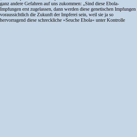
ganz andere Gefahren auf uns zukommen: „Sind diese Ebola-
Impfungen erst zugelassen, dann werden diese genetischen Impfungen
voraussichtlich die Zukunft der Impferei sein, weil sie ja so
hervorragend diese schreckliche »Seuche Ebola« unter Kontrolle
gebracht haben. In naher Zukunft könnten Säuglinge durch diese Art
von genetischen Impfungen kurz nach der Geburt direkt
»genmanipuliert« werden.“[5] Fortsetzung von Seite 1 Schweizer
BAG propagiert „sichere Impfung“ für schwangere Frauen!?
Abtreibungspraxis in Österreich–gezielter Genozid? „Wenn wir das
ungeborene Kind betrachten, dann stellt sich nicht die Frage, wann
Leben beginnt, sondern wann Liebe beginnt.“ Robert P. Casey (1932–
2000), US-amerikanischer Politiker dk./pb. Bisher wurde Gentechnik
nur bei Pflanzen und Tieren angewandt, wobei diese durch gezielte
Eingriffe in das Erbgut neue Eigenschaften aufweisen. Noch immer
werden Nebenwirkungen und Gefahren bei Genmanipulationen
größtenteils verschwiegen. Diese sind jedoch von größter Bedeutung,
da nun Genmanipulationen – durch die genetischen Impfungen – auch
an Menschen durchgeführt werden können. Deshalb folgender
Auszug: • Der US-Wissenschaftler Don Huber berichtet von einem
neuen Krankheitserreger, der bei Verfütterung von Gensoja und
Genmais Menschen und Tiere krank macht. • Das US-„Institut für
Verantwortliche Technologie“ (IRT) listet 65 Gefahren von
genveränderten Lebensmitteln auf, z.B., dass „Tausende
(Konsumenten) von gesundheitlichen Auswirkungen bis hin zu
lebensbedrohlichen Vorfällen berichteten, von denen sie glaubten, dass