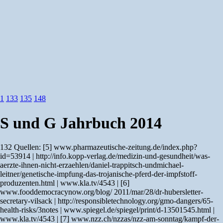
1
133
135
148
S und G Jahrbuch 2014
132 Quellen: [5] www.pharmazeutische-zeitung.de/index.php?
id=53914 | http://info.kopp-verlag.de/medizin-und-gesundheit/was-
aerzte-ihnen-nicht-erzaehlen/daniel-trappitsch-undmichael-
leitner/genetische-impfung-das-trojanische-pferd-der-impfstoff-
produzenten.html | www.kla.tv/4543 | [6]
www.fooddemocracynow.org/blog/ 2011/mar/28/dr-hubersletter-
secretary-vilsack | http://responsibletechnology.org/gmo-dangers/65-
health-risks/3notes | www.spiegel.de/spiegel/print/d-13501545.html |
www.kla.tv/4543 | [7] www.nzz.ch/nzzas/nzz-am-sonntag/kampf-der-